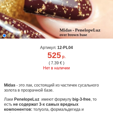
Артикул:
12-PL04
525
р.
( 7.39 € )
Нет в наличии
Midas
- это лак, состоящий из частичек сусального
золота в прозрачной базе.
Лаки
PenelopeLuz
имеют формулу
big-3-free
, то
есть
не содержат 3-х самых вредных
компонентов:
толуола, формальдегида и