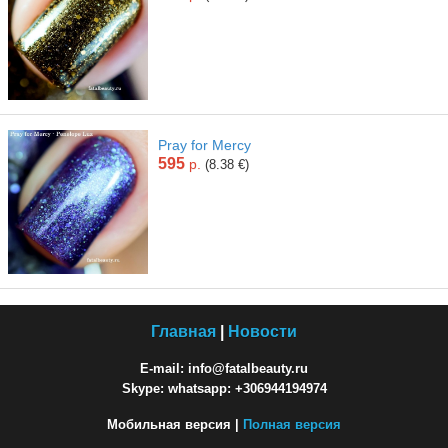
Pray for Mercy
595
р.
(8.38 €)
Главная
|
Новости
E-mail: info@fatalbeauty.ru
Skype: whatsapp: +306944194974
Мобильная версия |
Полная версия