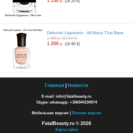
1 150
р.
(16.20 €)
Deborah Lippmann - All About That Base
1 600 р. (22.54 €)
1 200
р.
(16.90 €)
Главная
|
Новости
E-mail: info@fatalbeauty.ru
Skype: whatsapp: +306944194974
Мобильная версия |
Полная версия
FatalBeauty.ru © 2026
Карта сайта