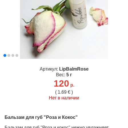
Артикул:
LipBalmRose
Вес:
5 г
120
р.
( 1.69 € )
Нет в наличии
Бальзам для губ "Роза и Кокос"
Бальзам для губ "Роза и кокос" нежно увлажняет,